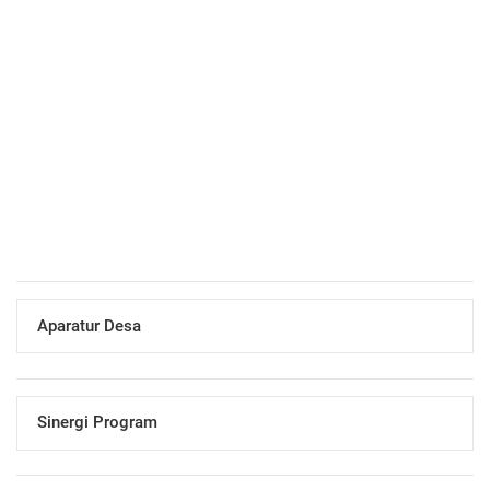
Panduan Back-Up Data (Export
Database) SID 3.0
06 November 2014 15:26:37
Data Desa
06 November 2014 14:33:38
Jelajah Desa yang Mengesankan
24 Oktober 2014 16:57:06
Bakpia Ketan
16 Mei 2014 13:21:08
Selamat Bergabung dengan SID
Aparatur Desa
Sinergi Program