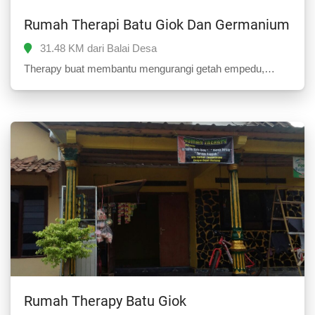
Rumah Therapi Batu Giok Dan Germanium
31.48 KM dari Balai Desa
Therapy buat membantu mengurangi getah empedu,
membuang racun dalam tubuh, mengobati
alergi,membersihkan pembuluh darah, membantu
sirkulasi darah,merilekskan otot yang tegang, membakar
lemak, penyembuhan encok reumatik, sakit pinggang, dan
punggung, memperkuat organ tubuh.
Rumah Therapy Batu Giok