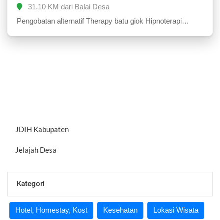
31.10 KM dari Balai Desa
Pengobatan alternatif Therapy batu giok Hipnoterapi
Ruqyah Untuk biaya seikhlasnya... Contag dan konsultasi
di 081386395061
JDIH Kabupaten
Jelajah Desa
Kategori
Hotel, Homestay, Kost
Kesehatan
Lokasi Wisata