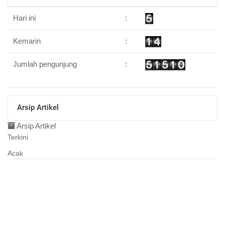
Hari ini
:
Kemarin
:
Jumlah pengunjung
:
Arsip Artikel
Arsip Artikel
Terkini
Acak
11 Juni 2015 10:28:26
Layanan Bidang Pendaftaran
Penduduk
07 November 2014 09:53:54
Pemerintahan Desa
06 November 2014 17:25:34