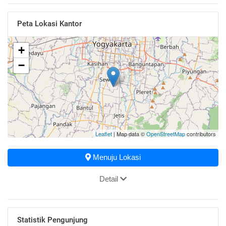
Peta Lokasi Kantor
+
−
Leaflet
| Map data ©
OpenStreetMap
contributors
Menuju Lokasi
Detail
Statistik Pengunjung