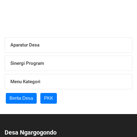
Jelajah Desa yang Mengesankan
24 Oktober 2014 16:57:06
Bakpia Ketan
16 Mei 2014 13:21:08
Selamat Bergabung dengan SID
Aparatur Desa
Sinergi Program
Menu Kategori
Berita Desa
PKK
Desa Ngargogondo