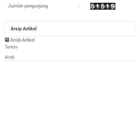
Jumlah pengunjung
:
Arsip Artikel
Arsip Artikel
Terkini
Acak
11 Juni 2015 10:28:26
Layanan Bidang Pendaftaran
Penduduk
07 November 2014 09:53:54
Pemerintahan Desa
06 November 2014 17:25:34
Panduan Back-Up Data (Export
Database) SID 3.0
06 November 2014 15:26:37
Data Desa
06 November 2014 14:33:38