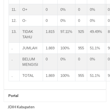
11.
O+
0
0%
0
0%
0
12.
O-
0
0%
0
0%
0
13.
TIDAK
1.815
97.11%
925
49.49%
8
TAHU
.
JUMLAH
1.869
100%
955
51.1%
9
.
BELUM
0
0%
0
0%
0
MENGISI
.
TOTAL
1.869
100%
955
51.1%
9
Portal
JDIH Kabupaten