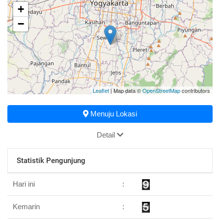
+
−
Leaflet
| Map data ©
OpenStreetMap
contributors
Menuju Lokasi
Detail
Statistik Pengunjung
Hari ini
:
Kemarin
: