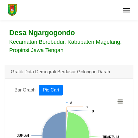
Desa Ngargogondo
Kecamatan Borobudur, Kabupaten Magelang,
Propinsi Jawa Tengah
Grafik Data Demografi Berdasar Golongan Darah
Bar Graph
Pie Cart
A
A
B
B
O
O
JUMLAH
JUMLAH
TIDAK TAHU
TIDAK TAHU