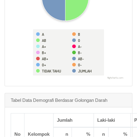
A
B
AB
O
A+
A-
B+
B-
AB+
AB-
O+
O-
TIDAK TAHU
JUMLAH
Highcharts.com
Tabel Data Demografi Berdasar Golongan Darah
Jumlah
Laki-laki
P
No
Kelompok
n
%
n
%